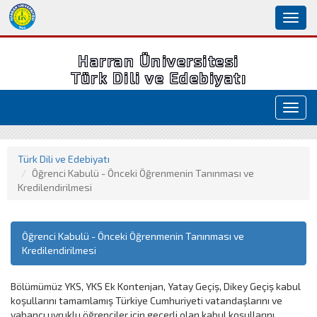
Toggl
naviga
Harran Üniversitesi
Türk Dili ve Edebiyatı
Toggl
navig
Türk Dili ve Edebiyatı
Öğrenci Kabulü - Önceki Öğrenmenin Tanınması ve
Kredilendirilmesi
Öğrenci Kabulü - Önceki Öğrenmenin Tanınması ve
Kredilendirilmesi
Bölümümüz YKS, YKS Ek Kontenjan, Yatay Geçiş, Dikey Geçiş kabul
koşullarını tamamlamış Türkiye Cumhuriyeti vatandaşlarını ve
yabancı uyruklu öğrenciler için geçerli olan kabul koşullarını