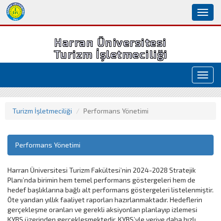
Toggl
naviga
Harran Üniversitesi
Turizm İşletmeciliği
Toggl
navig
Turizm İşletmeciliği
Performans Yönetimi
Performans Yönetimi
Harran Üniversitesi Turizm Fakültesi’nin 2024-2028 Stratejik
Planı’nda birimin hem temel performans göstergeleri hem de
hedef başlıklarına bağlı alt performans göstergeleri listelenmiştir.
Öte yandan yıllık faaliyet raporları hazırlanmaktadır. Hedeflerin
gerçekleşme oranları ve gerekli aksiyonları planlayıp izlemesi
KYBS üzerinden gerçekleşmektedir. KYBS’yle veriye daha hızlı