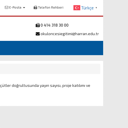
E-Posta
Telefon Rehberi
Türkçe
▼
0 414 318 30 00
okuloncesiegitimi@harran.edu.tr
çütler doğrultusunda yayın sayısı, proje katılımı ve