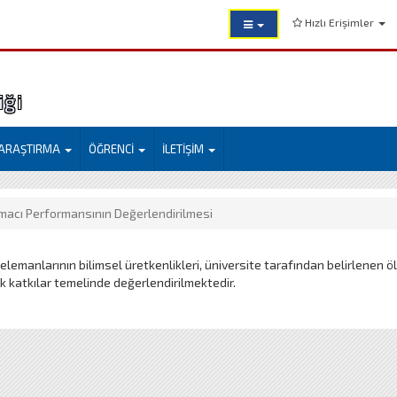
Hızlı Erişimler
iği
ARAŞTIRMA
ÖĞRENCİ
İLETİŞİM
macı Performansının Değerlendirilmesi
elemanlarının bilimsel üretkenlikleri, üniversite tarafından belirlenen öl
 katkılar temelinde değerlendirilmektedir.