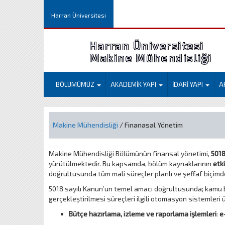
Harran Üniversitesi
Harran Üniversitesi
Makine Mühendisliği
BÖLÜMÜMÜZ
AKADEMİK YAPI
İDARİ YAPI
A
Makine Mühendisliği
/ Finanasal Yönetim
Makine Mühendisliği Bölümünün finansal yönetimi,
5018
yürütülmektedir. Bu kapsamda, bölüm kaynaklarının
etk
doğrultusunda tüm mali süreçler planlı ve şeffaf biçimd
5018 sayılı Kanun’un temel amacı doğrultusunda; kamu b
gerçekleştirilmesi süreçleri ilgili otomasyon sistemler
Bütçe hazırlama, izleme ve raporlama işlemleri
:
e