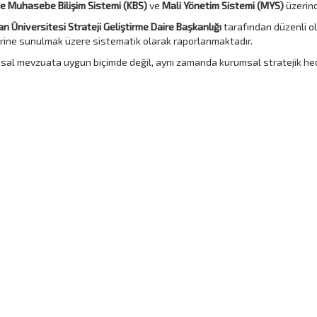
 Muhasebe Bilişim Sistemi (KBS)
ve
Mali Yönetim Sistemi (MYS)
üzerind
an Üniversitesi Strateji Geliştirme Daire Başkanlığı
tarafından düzenli ola
rine sunulmak üzere sistematik olarak raporlanmaktadır.
asal mevzuata uygun biçimde değil, aynı zamanda kurumsal stratejik hedef