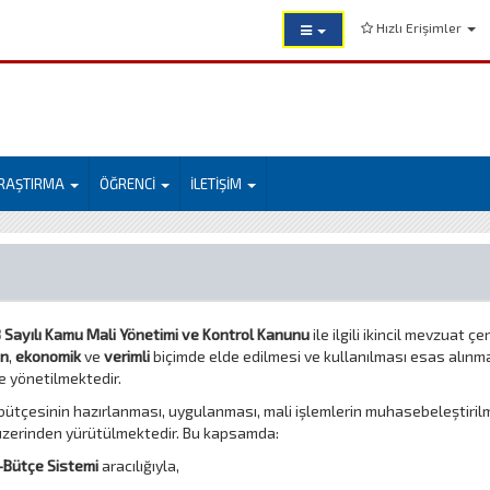
Hızlı Erişimler
RAŞTIRMA
ÖĞRENCİ
İLETİŞİM
 Sayılı Kamu Mali Yönetimi ve Kontrol Kanunu
ile ilgili ikincil mevzuat 
in
,
ekonomik
ve
verimli
biçimde elde edilmesi ve kullanılması esas alınm
e yönetilmektedir.
ütçesinin hazırlanması, uygulanması, mali işlemlerin muhasebeleştirilm
i üzerinden yürütülmektedir. Bu kapsamda:
-Bütçe Sistemi
aracılığıyla,