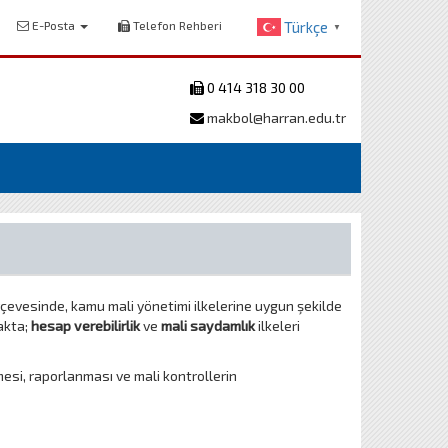
E-Posta
Telefon Rehberi
Türkçe
▼
0 414 318 30 00
makbol@harran.edu.tr
çerçevesinde, kamu mali yönetimi ilkelerine uygun şekilde
akta;
hesap verebilirlik
ve
mali saydamlık
ilkeleri
esi, raporlanması ve mali kontrollerin