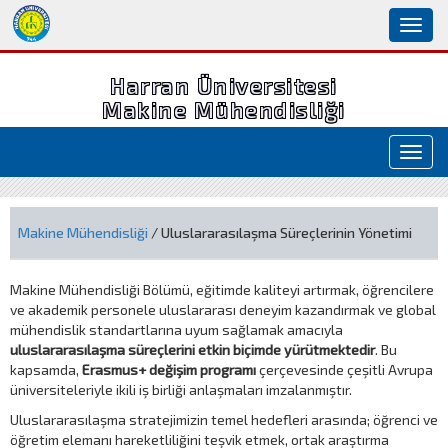
Toggl
naviga
Harran Üniversitesi
Makine Mühendisliği
Toggl
navig
Makine Mühendisliği
/ Uluslararasılaşma Süreçlerinin Yönetimi
Makine Mühendisliği Bölümü, eğitimde kaliteyi artırmak, öğrencilere
ve akademik personele uluslararası deneyim kazandırmak ve global
mühendislik standartlarına uyum sağlamak amacıyla
uluslararasılaşma süreçlerini etkin biçimde yürütmektedir
. Bu
kapsamda,
Erasmus+ değişim programı
çerçevesinde çeşitli Avrupa
üniversiteleriyle ikili iş birliği anlaşmaları imzalanmıştır.
Uluslararasılaşma stratejimizin temel hedefleri arasında; öğrenci ve
öğretim elemanı hareketliliğini teşvik etmek, ortak araştırma