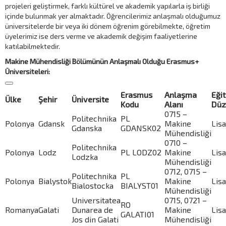
projeleri geliştirmek, farklı kültürel ve akademik yapılarla iş birliği
içinde bulunmak yer almaktadır. Öğrencilerimiz anlaşmalı olduğumuz
üniversitelerde bir veya iki dönem öğrenim görebilmekte, öğretim
üyelerimiz ise ders verme ve akademik değişim faaliyetlerine
katılabilmektedir.
Makine Mühendisliği Bölümünün Anlaşmalı Olduğu Erasmus+
Üniversiteleri:
Erasmus
Anlaşma
Eği
Ülke
Şehir
Üniversite
Kodu
Alanı
Düz
0715 –
Politechnika
PL
Polonya
Gdansk
Makine
Lis
Gdanska
GDANSK02
Mühendisliği
0710 –
Politechnika
Polonya
Lodz
PL LODZ02
Makine
Lis
Lodzka
Mühendisliği
0712, 0715 –
Politechnika
PL
Polonya
Bialystok
Makine
Lis
Bialostocka
BIALYST01
Mühendisliği
Universitatea
0715, 0721 –
RO
Romanya
Galati
Dunarea de
Makine
Lis
GALATI01
Jos din Galati
Mühendisliği