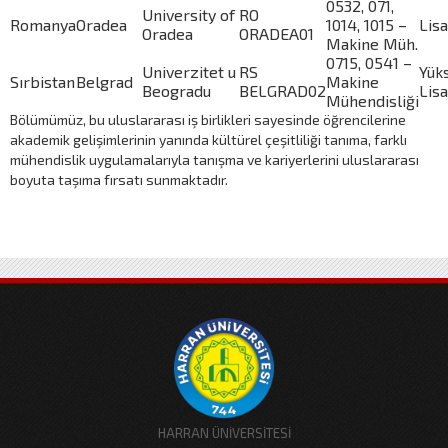
0532, 071,
University of
RO
Romanya
Oradea
1014, 1015 –
Lis
Oradea
ORADEA01
Makine Müh.
0715, 0541 –
Univerzitet u
RS
Yük
Sırbistan
Belgrad
Makine
Beogradu
BELGRAD02
Lis
Mühendisliği
Bölümümüz, bu uluslararası iş birlikleri sayesinde öğrencilerine
akademik gelişimlerinin yanında kültürel çeşitliliği tanıma, farklı
mühendislik uygulamalarıyla tanışma ve kariyerlerini uluslararası
boyuta taşıma fırsatı sunmaktadır.
HARRAN ÜNİVERSİTESİ