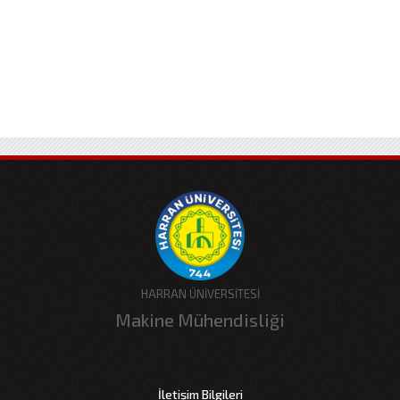
HARRAN ÜNİVERSİTESİ
Makine Mühendisliği
İletişim Bilgileri