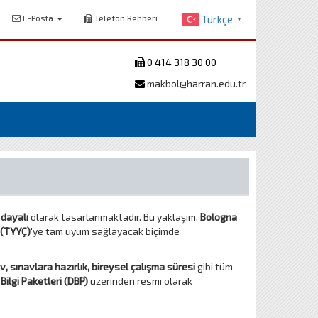
E-Posta
Telefon Rehberi
Türkçe
▼
0 414 318 30 00
makbol@harran.edu.tr
 dayalı
olarak tasarlanmaktadır. Bu yaklaşım,
Bologna
 (TYYÇ)
'ye tam uyum sağlayacak biçimde
v, sınavlara hazırlık, bireysel çalışma süresi
gibi tüm
Bilgi Paketleri (DBP)
üzerinden resmi olarak