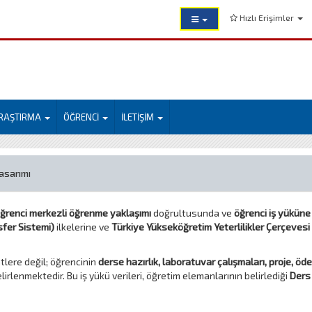
Hızlı Erişimler
RAŞTIRMA
ÖĞRENCİ
İLETİŞİM
asarımı
ğrenci merkezli öğrenme yaklaşımı
doğrultusunda ve
öğrenci iş yüküne
fer Sistemi)
ilkelerine ve
Türkiye Yükseköğretim Yeterlilikler Çerçevesi
tlere değil; öğrencinin
derse hazırlık, laboratuvar çalışmaları, proje, öde
rlenmektedir. Bu iş yükü verileri, öğretim elemanlarının belirlediği
Ders 