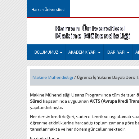
Harran Üniversitesi
Harran Üniversitesi
Makine Mühendisliği
BÖLÜMÜMÜZ
AKADEMİK YAPI
İDARİ YAPI
A
Makine Mühendisliği
/ Öğrenci İş Yüküne Dayalı Ders T
Makine Mühendisliği Lisans Programı’nda tüm dersler,
ö
Süreci
kapsamında uygulanan
AKTS (Avrupa Kredi Trans
yapılandırılmıştır.
Her dersin kredi değeri, sadece teorik ve uygulamalı saa
öğrenme etkinliklerine harcadığı toplam zamana göre beli
tanımlanmakta ve her dönem güncellenmektedir.
Bu doğrultuda: