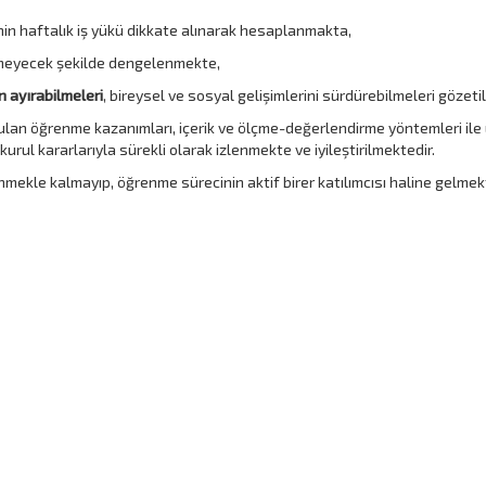
inin haftalık iş yükü dikkate alınarak hesaplanmakta,
irmeyecek şekilde dengelenmekte,
 ayırabilmeleri
, bireysel ve sosyal gelişimlerini sürdürebilmeleri gözeti
rulan öğrenme kazanımları, içerik ve ölçme-değerlendirme yöntemleri il
rul kararlarıyla sürekli olarak izlenmekte ve iyileştirilmektedir.
inmekle kalmayıp, öğrenme sürecinin aktif birer katılımcısı haline gelmek