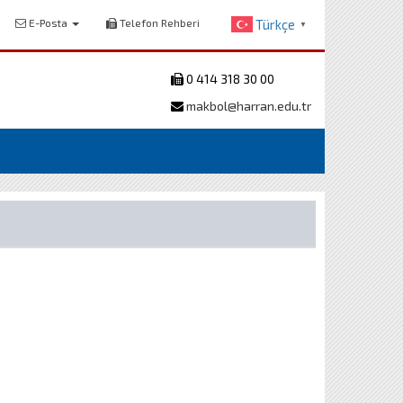
E-Posta
Telefon Rehberi
Türkçe
▼
0 414 318 30 00
makbol@harran.edu.tr