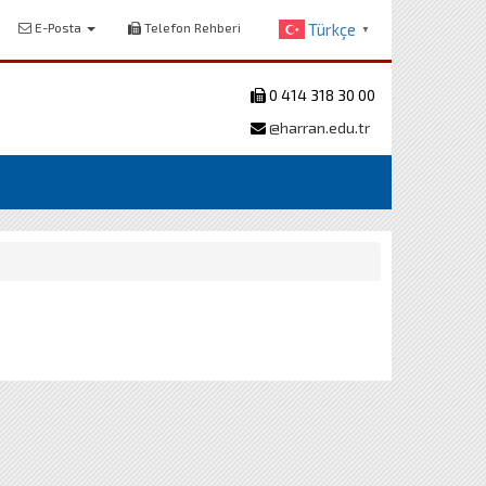
E-Posta
Telefon Rehberi
Türkçe
▼
0 414 318 30 00
@harran.edu.tr