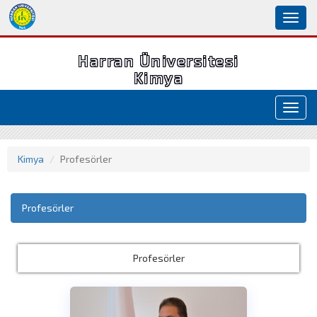
Toggl
naviga
Harran Üniversitesi
Kimya
Toggl
navig
Kimya
Profesörler
Profesörler