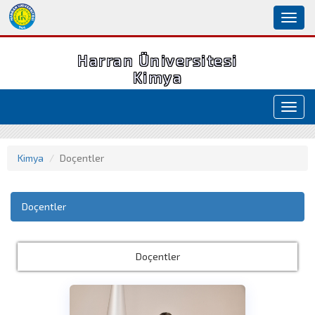
Toggl
naviga
Harran Üniversitesi
Kimya
Toggl
navig
Kimya
Doçentler
Doçentler