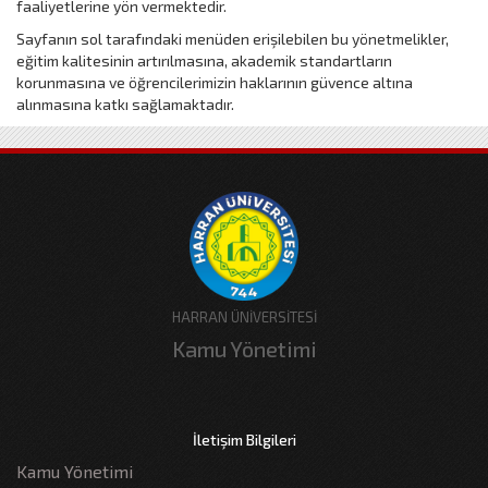
faaliyetlerine yön vermektedir.
Sayfanın sol tarafındaki menüden erişilebilen bu yönetmelikler,
eğitim kalitesinin artırılmasına, akademik standartların
korunmasına ve öğrencilerimizin haklarının güvence altına
alınmasına katkı sağlamaktadır.
HARRAN ÜNİVERSİTESİ
Kamu Yönetimi
İletişim Bilgileri
Kamu Yönetimi