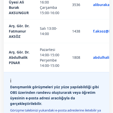
Üyesi Ali
16:00
3536
aliburakak
Burak
Çarşamba
AKSUNGUR
15:00-16:00
Arş. Gör. Dr.
Salı 13:00-
Fatmanur
1438
f.aksoz@ha
14:00
AKSÖZ
Pazartesi
Arş. Gör. Dr.
14:00-15:00
Abdulhalik
1808
abdulhalik
Perşembe
PINAR
14:00-15:00
ℹ️
Danışmanlık görüşmeleri yüz yüze yapılabildiği gibi
OBS üzerinden randevu oluşturarak veya öğretim
üyesinin e-posta adresi aracılığıyla da
gerçekleştirilebilir.
Görüşme talebinizi yukarıdaki e-posta adreslerine iletebilir ya