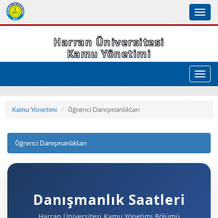
Toggl
naviga
Harran Üniversitesi
Kamu Yönetimi
Toggl
navig
Kamu Yönetimi
Öğrenci Danışmanlıkları
Öğrenci Danışmanlıkları
Danışmanlık Saatleri
Harran Üniversitesi Kamu Yönetimi Bölümü