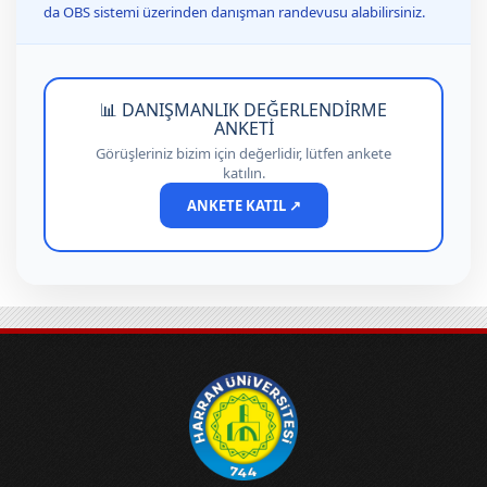
da OBS sistemi üzerinden danışman randevusu alabilirsiniz.
📊 DANIŞMANLIK DEĞERLENDİRME
ANKETİ
Görüşleriniz bizim için değerlidir, lütfen ankete
katılın.
ANKETE KATIL ↗