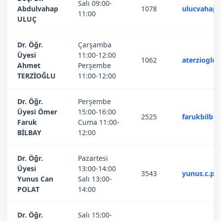
Salı 09:00-
Abdulvahap
1078
ulucvahap@
11:00
ULUÇ
Dr. Öğr.
Çarşamba
Üyesi
11:00-12:00
1062
aterzioglu
Ahmet
Perşembe
TERZİOĞLU
11:00-12:00
Dr. Öğr.
Perşembe
Üyesi Ömer
15:00-16:00
2525
farukbilba
Faruk
Cuma 11:00-
BİLBAY
12:00
Dr. Öğr.
Pazartesi
Üyesi
13:00-14:00
3543
yunus.c.po
Yunus Can
Salı 13:00-
POLAT
14:00
Dr. Öğr.
Salı 15:00-