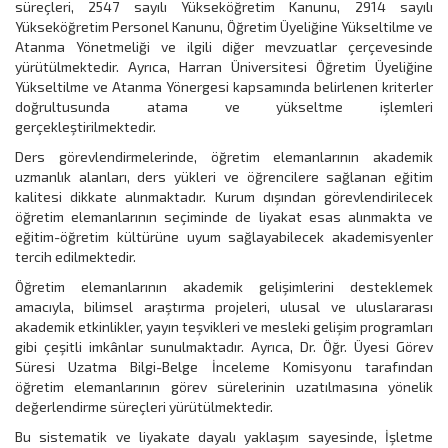
süreçleri, 2547 sayılı Yükseköğretim Kanunu, 2914 sayılı
Yükseköğretim Personel Kanunu, Öğretim Üyeliğine Yükseltilme ve
Atanma Yönetmeliği ve ilgili diğer mevzuatlar çerçevesinde
yürütülmektedir. Ayrıca, Harran Üniversitesi Öğretim Üyeliğine
Yükseltilme ve Atanma Yönergesi kapsamında belirlenen kriterler
doğrultusunda atama ve yükseltme işlemleri
gerçekleştirilmektedir.
Ders görevlendirmelerinde, öğretim elemanlarının akademik
uzmanlık alanları, ders yükleri ve öğrencilere sağlanan eğitim
kalitesi dikkate alınmaktadır. Kurum dışından görevlendirilecek
öğretim elemanlarının seçiminde de liyakat esas alınmakta ve
eğitim-öğretim kültürüne uyum sağlayabilecek akademisyenler
tercih edilmektedir.
Öğretim elemanlarının akademik gelişimlerini desteklemek
amacıyla, bilimsel araştırma projeleri, ulusal ve uluslararası
akademik etkinlikler, yayın teşvikleri ve mesleki gelişim programları
gibi çeşitli imkânlar sunulmaktadır. Ayrıca, Dr. Öğr. Üyesi Görev
Süresi Uzatma Bilgi-Belge İnceleme Komisyonu tarafından
öğretim elemanlarının görev sürelerinin uzatılmasına yönelik
değerlendirme süreçleri yürütülmektedir.
Bu sistematik ve liyakate dayalı yaklaşım sayesinde, İşletme