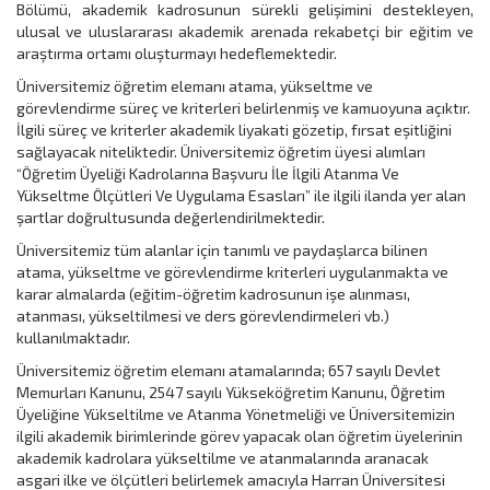
Bölümü, akademik kadrosunun sürekli gelişimini destekleyen,
ulusal ve uluslararası akademik arenada rekabetçi bir eğitim ve
araştırma ortamı oluşturmayı hedeflemektedir.
Üniversitemiz öğretim elemanı atama, yükseltme ve
görevlendirme süreç ve kriterleri belirlenmiş ve kamuoyuna açıktır.
İlgili süreç ve kriterler akademik liyakati gözetip, fırsat eşitliğini
sağlayacak niteliktedir. Üniversitemiz öğretim üyesi alımları
“Öğretim Üyeliği Kadrolarına Başvuru İle İlgili Atanma Ve
Yükseltme Ölçütleri Ve Uygulama Esasları” ile ilgili ilanda yer alan
şartlar doğrultusunda değerlendirilmektedir.
Üniversitemiz tüm alanlar için tanımlı ve paydaşlarca bilinen
atama, yükseltme ve görevlendirme kriterleri uygulanmakta ve
karar almalarda (eğitim-öğretim kadrosunun işe alınması,
atanması, yükseltilmesi ve ders görevlendirmeleri vb.)
kullanılmaktadır.
Üniversitemiz öğretim elemanı atamalarında; 657 sayılı Devlet
Memurları Kanunu, 2547 sayılı Yükseköğretim Kanunu, Öğretim
Üyeliğine Yükseltilme ve Atanma Yönetmeliği ve Üniversitemizin
ilgili akademik birimlerinde görev yapacak olan öğretim üyelerinin
akademik kadrolara yükseltilme ve atanmalarında aranacak
asgari ilke ve ölçütleri belirlemek amacıyla Harran Üniversitesi