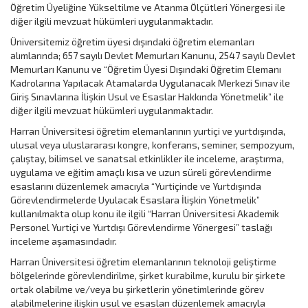
Öğretim Üyeliğine Yükseltilme ve Atanma Ölçütleri Yönergesi ile
diğer ilgili mevzuat hükümleri uygulanmaktadır.
Üniversitemiz öğretim üyesi dışındaki öğretim elemanları
alımlarında; 657 sayılı Devlet Memurları Kanunu, 2547 sayılı Devlet
Memurları Kanunu ve “Öğretim Üyesi Dışındaki Öğretim Elemanı
Kadrolarına Yapılacak Atamalarda Uygulanacak Merkezi Sınav ile
Giriş Sınavlarına İlişkin Usul ve Esaslar Hakkında Yönetmelik” ile
diğer ilgili mevzuat hükümleri uygulanmaktadır.
Harran Üniversitesi öğretim elemanlarının yurtiçi ve yurtdışında,
ulusal veya uluslararası kongre, konferans, seminer, sempozyum,
çalıştay, bilimsel ve sanatsal etkinlikler ile inceleme, araştırma,
uygulama ve eğitim amaçlı kısa ve uzun süreli görevlendirme
esaslarını düzenlemek amacıyla “Yurtiçinde ve Yurtdışında
Görevlendirmelerde Uyulacak Esaslara İlişkin Yönetmelik”
kullanılmakta olup konu ile ilgili “Harran Üniversitesi Akademik
Personel Yurtiçi ve Yurtdışı Görevlendirme Yönergesi” taslağı
inceleme aşamasındadır.
Harran Üniversitesi öğretim elemanlarının teknoloji geliştirme
bölgelerinde görevlendirilme, şirket kurabilme, kurulu bir şirkete
ortak olabilme ve/veya bu şirketlerin yönetimlerinde görev
alabilmelerine ilişkin usul ve esasları düzenlemek amacıyla