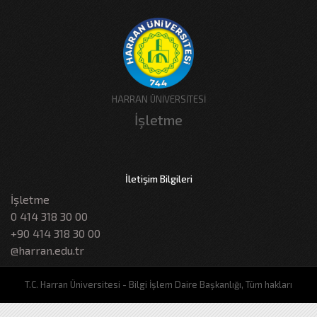
HARRAN ÜNİVERSİTESİ
İşletme
İletişim Bilgileri
İşletme
0 414 318 30 00
+90 414 318 30 00
@harran.edu.tr
T.C. Harran Üniversitesi - Bilgi İşlem Daire Başkanlığı, Tüm hakları