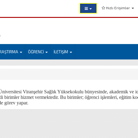
Hızlı Erişimler
)
RAŞTIRMA
ÖĞRENCİ
İLETİŞİM
niversitesi Viranşehir Sağlık Yüksekokulu bünyesinde, akademik ve idar
itli birimler hizmet vermektedir. Bu birimler; öğrenci işlemleri, eğitim ko
e görev yapar.