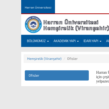
Harran Üniversitesi
Harran Üniversitesi
Hemşirelik (Viranşehir
BÖLÜMÜMÜZ
AKADEMİK YAPI
İDARİ YAPI
A
Hemşirelik (Viranşehir)
Ofisler
Harran Ü
Ofisler
için çeş
yelpazed