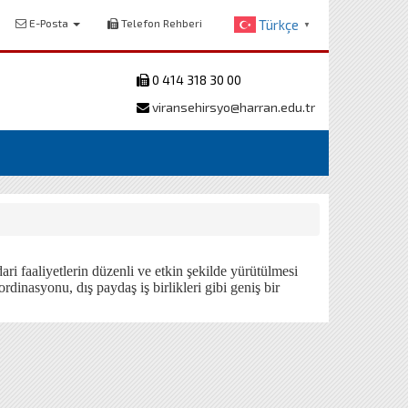
E-Posta
Telefon Rehberi
Türkçe
▼
0 414 318 30 00
viransehirsyo@harran.edu.tr
i faaliyetlerin düzenli ve etkin şekilde yürütülmesi
ordinasyonu, dış paydaş iş birlikleri gibi geniş bir