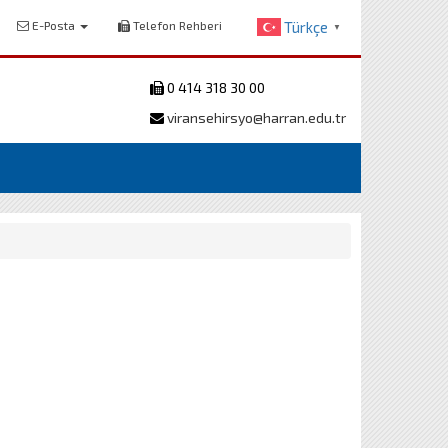
E-Posta
Telefon Rehberi
Türkçe
▼
0 414 318 30 00
viransehirsyo@harran.edu.tr