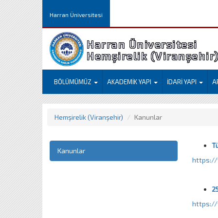
Harran Üniversitesi
Harran Üniversitesi
Hemşirelik (Viranşehir
BÖLÜMÜMÜZ
AKADEMİK YAPI
İDARİ YAPI
A
Hemşirelik (Viranşehir)
Kanunlar
T
Kanunlar
https:/
25
https:/