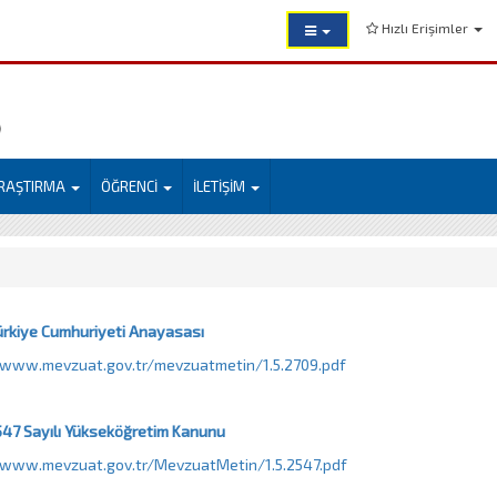
Hızlı Erişimler
)
RAŞTIRMA
ÖĞRENCİ
İLETİŞİM
ürkiye Cumhuriyeti Anayasası
/www.mevzuat.gov.tr/mevzuatmetin/1.5.2709.pdf
47 Sayılı Yükseköğretim Kanunu
/www.mevzuat.gov.tr/MevzuatMetin/1.5.2547.pdf