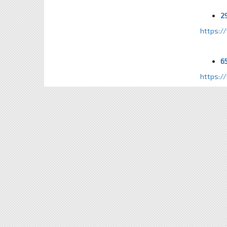
29
https:/
65
https:/