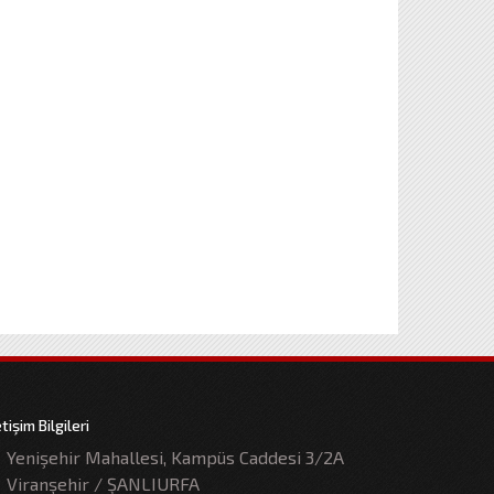
etişim Bilgileri
Yenişehir Mahallesi, Kampüs Caddesi 3/2A
Viranşehir / ŞANLIURFA