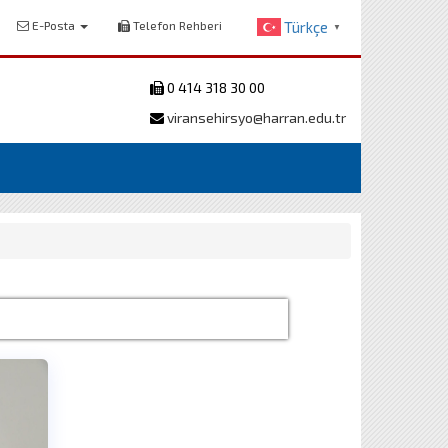
E-Posta
Telefon Rehberi
Türkçe
▼
0 414 318 30 00
viransehirsyo@harran.edu.tr