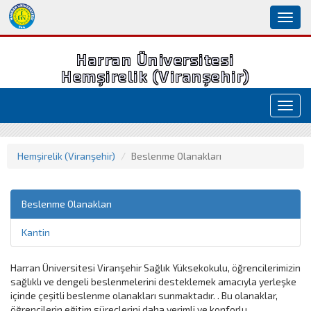
Toggl
naviga
Harran Üniversitesi
Hemşirelik (Viranşehir)
Toggl
navig
Hemşirelik (Viranşehir)
Beslenme Olanakları
Beslenme Olanakları
Kantin
Harran Üniversitesi Viranşehir Sağlık Yüksekokulu, öğrencilerimizin
sağlıklı ve dengeli beslenmelerini desteklemek amacıyla yerleşke
içinde çeşitli beslenme olanakları sunmaktadır. . Bu olanaklar,
öğrencilerin eğitim süreçlerini daha verimli ve konforlu