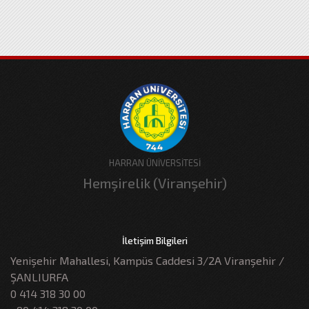
HARRAN ÜNİVERSİTESİ
Hemşirelik (Viranşehir)
İletişim Bilgileri
Yenişehir Mahallesi, Kampüs Caddesi 3/2A Viranşehir /
ŞANLIURFA
0 414 318 30 00