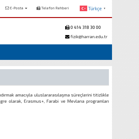
E-Posta
Telefon Rehberi
Türkçe
▼
0 414 318 30 00
fizik@harran.edu.tr
ndırmak amacıyla uluslararasılaşma süreçlerini titizlikle
egre olarak, Erasmus+, Farabi ve Mevlana programları