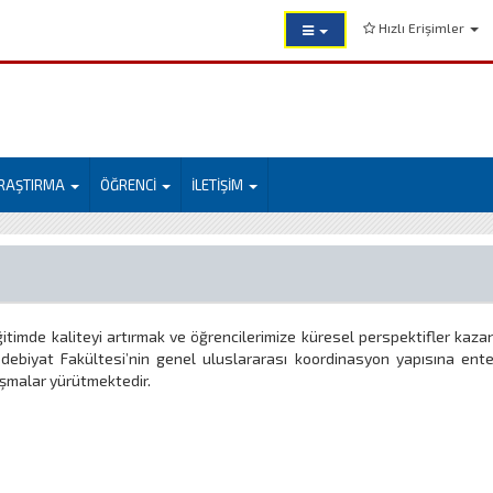
Hızlı Erişimler
RAŞTIRMA
ÖĞRENCİ
İLETİŞİM
 eğitimde kaliteyi artırmak ve öğrencilerimize küresel perspektifler kaza
debiyat Fakültesi’nin genel uluslararası koordinasyon yapısına ent
ışmalar yürütmektedir.