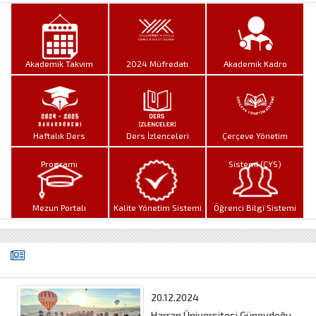
Akademik Takvim
2024 Müfredatı
Akademik Kadro
Haftalık Ders
Ders İzlenceleri
Çerçeve Yönetim
Programı
Sistemi (ÇYS)
Mezun Portalı
Kalite Yönetim Sistemi
Öğrenci Bilgi Sistemi
20.12.2024
Harran Üniversitesi Güneydoğu