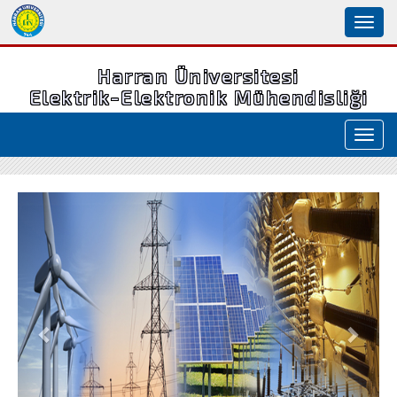
Toggl
naviga
Harran Üniversitesi
Elektrik-Elektronik Mühendisliği
Toggl
navig
Geri
İleri