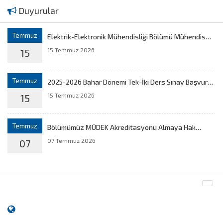
Duyurular
Temmuz
Elektrik-Elektronik Mühendisliği Bölümü Mühendis
Adaylarını Bekliyor!
15 Temmuz 2026
15
Temmuz
2025-2026 Bahar Dönemi Tek-İki Ders Sınav Başvuru
Sonuçları ve Sınav Programı
15 Temmuz 2026
15
Temmuz
Bölümümüz MÜDEK Akreditasyonu Almaya Hak
Kazandı!
07 Temmuz 2026
07