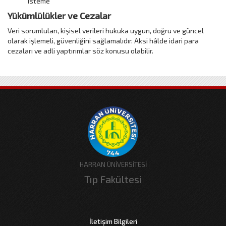
isteme
Yükümlülükler ve Cezalar
Veri sorumluları, kişisel verileri hukuka uygun, doğru ve güncel
olarak işlemeli, güvenliğini sağlamalıdır. Aksi hâlde idari para
cezaları ve adli yaptırımlar söz konusu olabilir.
HARRAN ÜNİVERSİTESİ
Tıp Fakültesi
İletişim Bilgileri