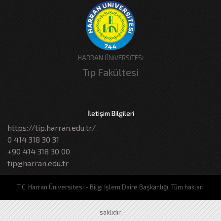
HARRAN ÜNİVERSİTESİ
Tıp Fakültesi
İletişim Bilgileri
https://tip.harran.edu.tr/
0 414 318 30 31
+90 414 318 30 00
tip@harran.edu.tr
T.C. Harran Üniversitesi - Bilgi İşlem Daire Başkanlığı, Tüm hakları
saklıdır.