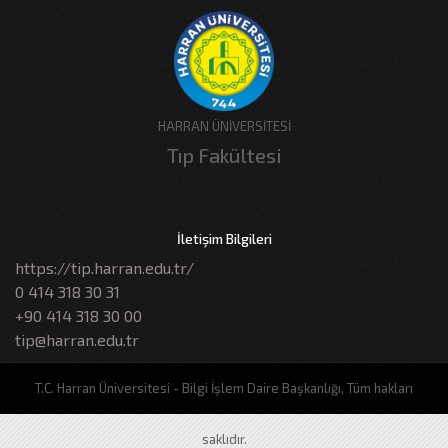
HARRAN ÜNİVERSİTESİ
Tıp Fakültesi
İletişim Bilgileri
https://tip.harran.edu.tr/
0 414 318 30 31
+90 414 318 30 00
tip@harran.edu.tr
T.C. Harran Üniversitesi - Bilgi İşlem Daire Başkanlığı, Tüm hakları
saklıdır.