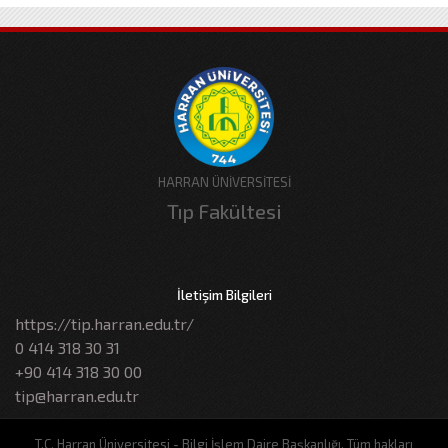
HARRAN ÜNİVERSİTESİ
Tıp Fakültesi
İletişim Bilgileri
https://tip.harran.edu.tr/
0 414 318 30 31
+90 414 318 30 00
tip@harran.edu.tr
T.C. Harran Üniversitesi - Bilgi İşlem Daire Başkanlığı, Tüm hakları