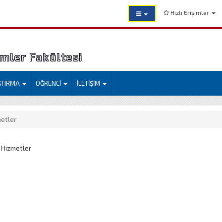
Hızlı Erişimler
imler Fakültesi
ŞTIRMA
ÖĞRENCİ
İLETİŞİM
metler
 Hizmetler