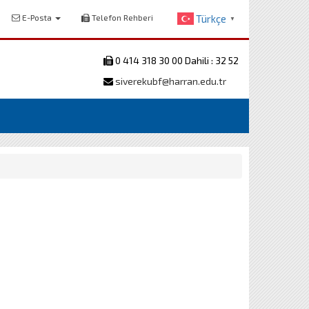
E-Posta
Telefon Rehberi
Türkçe
▼
0 414 318 30 00 Dahili : 32 52
siverekubf@harran.edu.tr