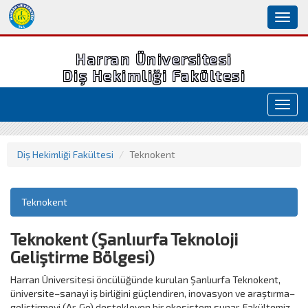
Toggl
naviga
Harran Üniversitesi
Diş Hekimliği Fakültesi
Toggl
navig
Diş Hekimliği Fakültesi
Teknokent
Teknokent
Teknokent (Şanlıurfa Teknoloji
Geliştirme Bölgesi)
Harran Üniversitesi öncülüğünde kurulan Şanlıurfa Teknokent,
üniversite–sanayi iş birliğini güçlendiren, inovasyon ve araştırma–
geliştirmeyi (Ar‑Ge) destekleyen bir ekosistem sunar. Fakültemiz