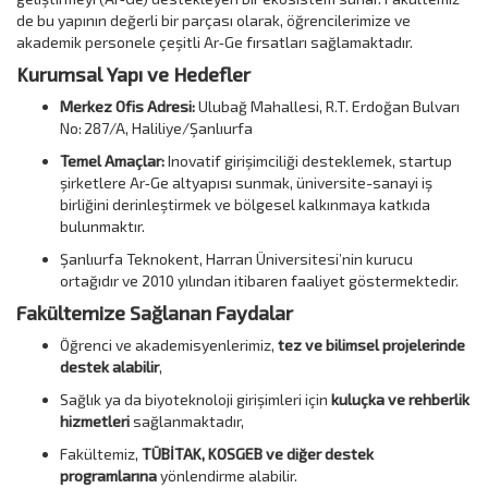
de bu yapının değerli bir parçası olarak, öğrencilerimize ve
akademik personele çeşitli Ar‑Ge fırsatları sağlamaktadır.
Kurumsal Yapı ve Hedefler
Merkez Ofis Adresi:
Ulubağ Mahallesi, R.T. Erdoğan Bulvarı
No: 287/A, Haliliye/Şanlıurfa
Temel Amaçlar:
Inovatif girişimciliği desteklemek, startup
şirketlere Ar‑Ge altyapısı sunmak, üniversite-sanayi iş
birliğini derinleştirmek ve bölgesel kalkınmaya katkıda
bulunmaktır.
Şanlıurfa Teknokent, Harran Üniversitesi’nin kurucu
ortağıdır ve 2010 yılından itibaren faaliyet göstermektedir.
Fakültemize Sağlanan Faydalar
Öğrenci ve akademisyenlerimiz,
tez ve bilimsel projelerinde
destek alabilir
,
Sağlık ya da biyoteknoloji girişimleri için
kuluçka ve rehberlik
hizmetleri
sağlanmaktadır,
Fakültemiz,
TÜBİTAK, KOSGEB ve diğer destek
programlarına
yönlendirme alabilir.