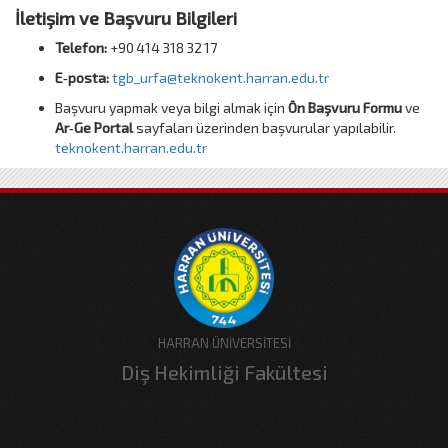
İletişim ve Başvuru Bilgileri
Telefon:
+90 414 318 32 17
E‑posta:
tgb_urfa@teknokent.harran.edu.tr
Başvuru yapmak veya bilgi almak için
Ön Başvuru Formu
ve
Ar‑Ge Portal
sayfaları üzerinden başvurular yapılabilir.
teknokent.harran.edu.tr
HARRAN ÜNİVERSİTESİ
Diş Hekimliği Fakültesi