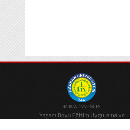
HARRAN ÜNİVERSİTESİ
Yaşam Boyu Eğitim Uygulama ve
Araştırma Merkezi (HAYEM)