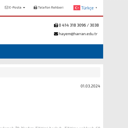
E-Posta
Telefon Rehberi
Türkçe
▼
0 414 318 3096 / 3038
hayem@harran.edu.tr
01.03.2024