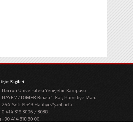
etişim Bilgileri
Harran Üniversitesi Yenişehir Kampüsü
HAYEM/TÖMER Binası 1. Kat, Hamidiye Mah.
264. Sok. No:13 Haliliye/Şanlıurfa
0 414 318 3096 / 3038
+90 414 318 30 00
hayem@harran.edu.tr