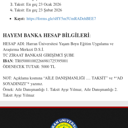
Taksit: En geç 23 Ocak 2026
Taksit: En geç 23 Şubat 2026
Kayıt:
https://forms.gle/sHY5m5UmRADehBEE7
HAYEM
BANKA
HESAP
BİLGİLERİ
:
HESAP ADI: Harran Üniversitesi Yaşam Boyu Eğitim Uygulama ve
Araştırma Merkezi D.S.İ.
TC ZİRAAT BANKASI GİRİŞİMCİ ŞUBE
IBAN
: TR050001002266981725395001
ÖDENECEK TUTAR: 5000 TL
NOT: Açıklama kısmına “AİLE DANIŞMANLIĞI .... TAKSİT” ve *“AD
SOYADINIZI”* yazınız.
Örnek: Aile Danışmanlığı 1. Taksit Ayşe Yılmaz, Aile Danışmanlığı 2.
Taksit Ayşe Yılmaz