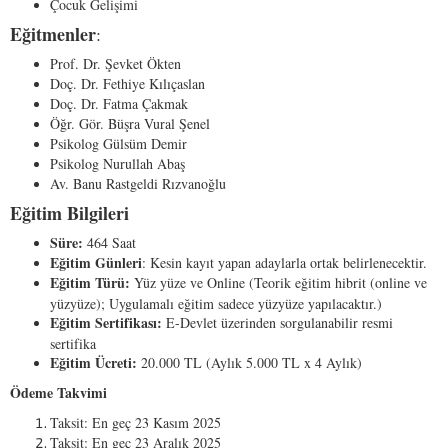
Çocuk Gelişimi
Eğitmenler
:
Prof. Dr. Şevket Ökten
Doç. Dr. Fethiye Kılıçaslan
Doç. Dr. Fatma Çakmak
Öğr. Gör. Büşra Vural Şenel
Psikolog Gülsüm Demir
Psikolog Nurullah Abaş
Av. Banu Rastgeldi Rızvanoğlu
Eğitim Bilgileri
Süre:
464 Saat
Eğitim
Günleri
: Kesin kayıt yapan adaylarla ortak belirlenecektir.
Eğitim Türü:
Yüz yüze ve Online (Teorik eğitim hibrit (online ve
yüzyüze); Uygulamalı eğitim sadece yüzyüze yapılacaktır.)
Eğitim Sertifikası:
E-Devlet üzerinden sorgulanabilir resmi
sertifika
Eğitim Ücreti:
20.000 TL (Aylık 5.000 TL x 4 Aylık)
Ödeme Takvimi
Taksit: En geç 23 Kasım 2025
Taksit: En geç 23 Aralık 2025