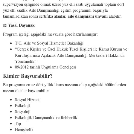
süpervizyon eşliğinde olmak üzere yüz elli saati uygulamalı toplam dört
yüz elli saatlik Aile Danışmanlığı eğitim programını başarıyla
aile
danışmanı
unvanı
tamamladıktan sonra sertifika alanlar,
alabilir.
Yasal
Dayanak
⚖️
Program içeriği aşağıdaki mevzuata göre hazırlanmıştır:
T.C. Aile ve Sosyal Hizmetler Bakanlığı
“Gerçek Kişiler ve Özel Hukuk Tüzel Kişileri ile Kamu Kurum ve
Kuruluşlarınca Açılacak Aile Danışmanlığı Merkezleri Hakkında
Yönetmelik”
09/2012 tarihli Uygulama Genelgesi
Kimler Başvurabilir?
Bu programa en az dört yıllık lisans mezunu olup aşağıdaki bölümlerden
mezun olanlar başvurabilir:
Sosyal Hizmet
Psikoloji
Sosyoloji
Psikolojik Danışmanlık ve Rehberlik
Tıp
Hemşirelik