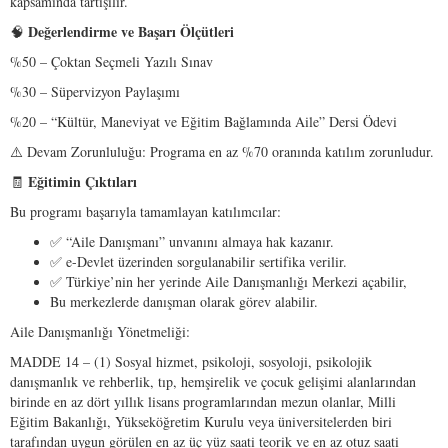
kapsamında tartışılır.
Değerlendirme
ve
Başarı
Ölçütleri
🧠
%50 – Çoktan Seçmeli Yazılı Sınav
%30 – Süpervizyon Paylaşımı
%20 – “Kültür, Maneviyat ve Eğitim Bağlamında Aile” Dersi Ödevi
⚠️ Devam Zorunluluğu: Programa en az %70 oranında katılım zorunludur.
Eğitimin
Çıktıları
🧾
Bu programı başarıyla tamamlayan katılımcılar:
✅ “Aile Danışmanı” unvanını almaya hak kazanır.
✅ e-Devlet üzerinden sorgulanabilir sertifika verilir.
✅ Türkiye’nin her yerinde Aile Danışmanlığı Merkezi açabilir,
Bu merkezlerde danışman olarak görev alabilir.
Aile Danışmanlığı Yönetmeliği:
MADDE 14 – (1) Sosyal hizmet, psikoloji, sosyoloji, psikolojik
danışmanlık ve rehberlik, tıp, hemşirelik ve çocuk gelişimi alanlarından
birinde en az dört yıllık lisans programlarından mezun olanlar, Milli
Eğitim Bakanlığı, Yükseköğretim Kurulu veya üniversitelerden biri
tarafından uygun görülen en az üç yüz saati teorik ve en az otuz saati