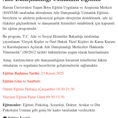
Harran Üniversitesi Yaşam Boyu Eğitim Uygulama ve Araştırma Merkezi
(HAYEM) tarafından düzenlenen Aile Danışmanlığı Uzmanlık Eğitimi,
bireylerin ve ailelerin psikososyal gelişim süreçlerini desteklemek, aile içi
ilişkileri güçlendirmek ve danışmanlık hizmetleri sunabilmek için kapsamlı
bir eğitim programıdır.
Bu program, T.C. Aile ve Sosyal Hizmetler Bakanlığı tarafından
yayımlanan “Gerçek Kişiler ve Özel Hukuk Tüzel Kişileri ile Kamu Kurum
ve Kuruluşlarınca Açılacak Aile Danışmanlığı Merkezleri Hakkında
Yönetmelik” (09/2012 tarihli) hükümlerine uygun olarak hazırlanmıştır.
Amaç, katılımcıların aile danışmanlığının kuramsal temellerine hâkim
olmalarını ve uygulama becerilerini geliştirmelerini sağlamaktır.
Eğitim Başlama Tarihi:
23 Kasım 2025
Eğitim
Gün
ve
Saatleri:
Online Eğitim Haftaiçi (Çarşamba) 18:30-21:30
Yüzyüze Eğitim Pazar Günü 09:30-13:30
Eğitmenler:
Eğitim; Psikolog, Sosyoloji, Doktor, Avukat ve Din
Psikolojisi Uzmanı gibi geniş bir kadro tarafından verilecektir.
Eğitim
İçeriği
🎓