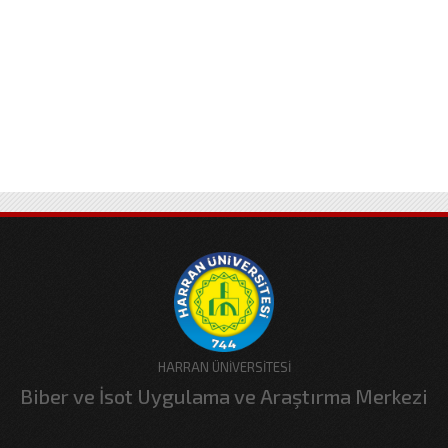
HARRAN ÜNİVERSİTESİ
Biber ve İsot Uygulama ve Araştırma Merkezi