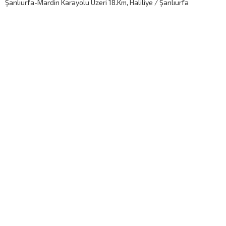
Şanlıurfa-Mardin Karayolu Üzeri 18.Km, Haliliye / Şanlıurfa