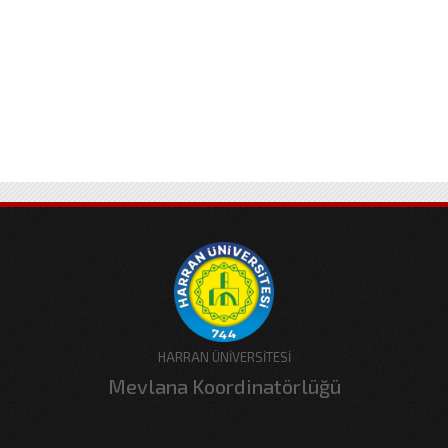
HARRAN ÜNİVERSİTESİ
Mevlana Koordinatörlüğü