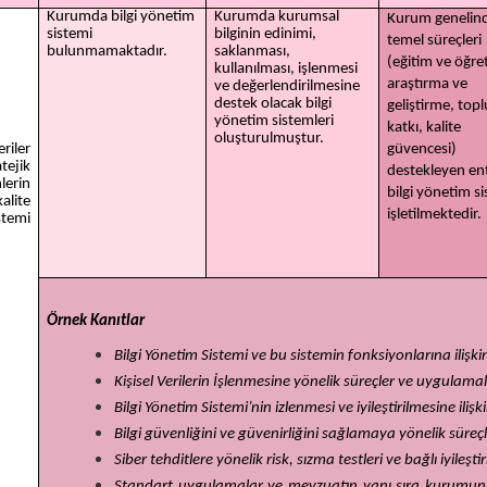
Kurumda bilgi yönetim
Kurumda kurumsal
Kurum genelin
sistemi
bilginin edinimi,
temel süreçleri
bulunmamaktadır.
saklanması,
(eğitim ve öğre
kullanılması, işlenmesi
araştırma ve
ve değerlendirilmesine
destek olacak bilgi
geliştirme, top
yönetim sistemleri
katkı, kalite
oluşturulmuştur.
riler
güvencesi)
tejik
destekleyen en
lerin
bilgi yönetim s
alite
işletilmektedir.
stemi
Örnek Kanıtlar
Bilgi Yönetim Sistemi ve bu sistemin fonksiyonlarına ilişki
Kişisel Verilerin İşlenmesine yönelik süreçler ve uygulama
Bilgi Yönetim Sistemi’nin izlenmesi ve iyileştirilmesine ilişk
Bilgi güvenliğini ve güvenirliğini sağlamaya yönelik süre
Siber tehditlere yönelik risk, sızma testleri ve bağlı iyileşt
Standart uygulamalar ve mevzuatın yanı sıra kurumun i