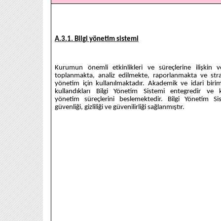
A.3.1. Bilgi yönetim sistemi
Kurumun önemli etkinlikleri ve süreçlerine ilişkin ve
toplanmakta, analiz edilmekte, raporlanmakta ve stra
yönetim için kullanılmaktadır. Akademik ve idari birim
kullandıkları Bilgi Yönetim Sistemi entegredir ve k
yönetim süreçlerini beslemektedir. Bilgi Yönetim Si
güvenliği, gizliliği ve güvenilirliği sağlanmıştır.