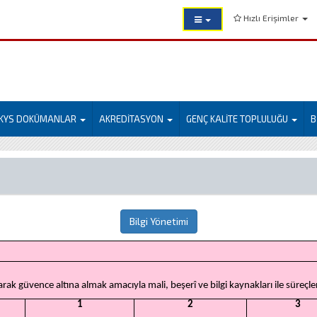
Hızlı Erişimler
KYS DOKÜMANLAR
AKREDİTASYON
GENÇ KALİTE TOPLULUĞU
B
Bilgi Yönetimi
larak güvence altına almak amacıyla mali, beşerî ve bilgi kaynakları ile süreçl
1
2
3