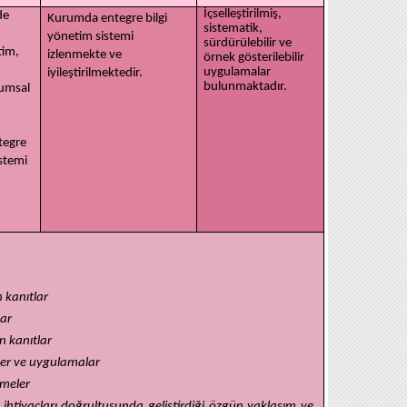
İçselleştirilmiş,
de
Kurumda entegre bilgi
sistematik,
yönetim sistemi
sürdürülebilir ve
tim,
izlenmekte ve
örnek gösterilebilir
uygulamalar
iyileştirilmektedir.
bulunmaktadır.
lumsal
tegre
istemi
n kanıtlar
lar
in kanıtlar
çler ve uygulamalar
irmeler
htiyaçları doğrultusunda geliştirdiği özgün yaklaşım ve