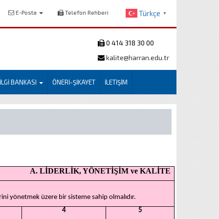
E-Posta
Telefon Rehberi
Türkçe
▼
0 414 318 30 00
kalite@harran.edu.tr
İLGİ BANKASI
ÖNERİ-ŞİKAYET
İLETİŞİM
A. LİDERLİK, YÖNETİŞİM ve KALİTE
erini yönetmek üzere bir sisteme sahip olmalıdır.
4
5