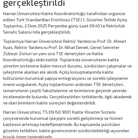
gerçekleştirildi
Harran Üniversitesi Kalite Koordinatörlüğü tarafından organize
edilen Türk Standardları Enstitüsü (TSE) 1. Gözetim Tetkiki Açılış
Toplantısı, 2 Ekim 2025 Perşembe günü saat 09:45’te Rektörlük
Senato Salonu’nda gerçekleştirildi.
Toplantıya Harran Üniversitesi Rektör Yardımcısı Prof. Dr. Ahmet
İlyas, Rektör Yardımcısı Prof. Dr. Nihat Denek, Genel Sekreter
Zübeyir Zorlun’un yanı sıra TSE denetçileri ve Kalite
Koordinatörlüğü ekibi katıldı. Toplantıda üniversitenin kalite
yönetim sistemine ilişkin mevcut durumu, sürdürülen çalışmalar ve
iyileştirme alanları ele alındı. Açılış konuşmalarında kalite
kültürünün kurumsal yapıya entegrasyonu ve sürekli iyileşmenin
önemi vurgulandı. Açılış toplantısının ardından TSE denetçileri,
üniversitenin çeşitli fakültelerine ve birimlerine geçerek yerinde
incelemelerde bulundu. Gerçekleştirilen tetkiklerde, ilgili akademik
ve idari birimlerin kalite süreçleri değerlendirildi.
Harran Üniversitesi, TS EN ISO 9001 Kalite Yönetim Sistemi
çerçevesinde kurumsal işleyişini sürekli geliştirmeyi ve hizmet
kalitesini artırmayı hedeflemektedir. Bu kapsamda yürütülen
gözetim tetkikleri, kalite güvencesinin sürdürülebilirliği açısından
büyük önem taşımaktadır.