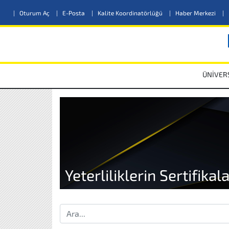
|
Oturum Aç
|
E-Posta
|
Kalite Koordinatörlüğü
|
Haber Merkezi
|
ÜNİVER
Yeterliliklerin Sertifika