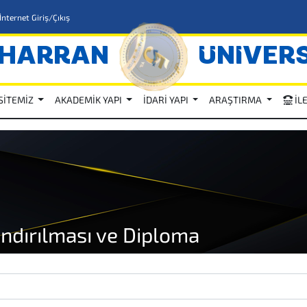
İnternet Giriş/Çıkış
HARRAN
ÜNİVERS
SİTEMİZ
AKADEMİK YAPI
İDARİ YAPI
ARAŞTIRMA
İL
landırılması ve Diploma