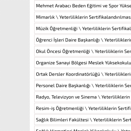
Mehmet Arabacı Beden Eğitimi ve Spor Yükseko
Mimarlık \ Yeterliliklerin Sertifikalandırılma
Müzik Öğretmenliği \ Yeterliliklerin Sertifik
Öğrenci İşleri Daire Başkanlığı \ Yeterlilikle
Okul Öncesi Öğretmenliği \ Yeterliliklerin Se
Organize Sanayi Bölgesi Meslek Yüksekokulu \
Ortak Dersler Koordinatörlüğü \ Yeterlilikler
Personel Daire Başkanlığı \ Yeterliliklerin Se
Radyo, Televizyon ve Sinema \ Yeterliliklerin
Resim-iş Öğretmenliği \ Yeterliliklerin Serti
Sağlık Bilimleri Fakültesi \ Yeterliliklerin Se
Sağlık Hizmetleri Meslek Yüksekokulu \ Yeterl