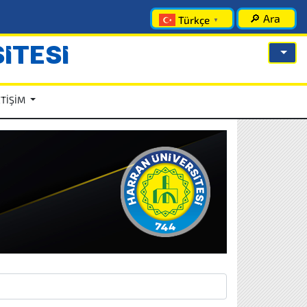
🔎 Ara
Türkçe
▼
İTESİ
ETİŞİM