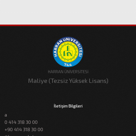
HARRAN ÜNİVERSİTESİ
Maliye (Tezsiz Yüksek Lisans)
İletişim Bilgileri
a
0 414 318 30 00
+90 414 318 30 00