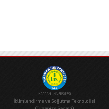
HARRAN ÜNİVERSİTESİ
İklimlendirme ve Soğutma Teknolojisi
(Organize Sanayi)