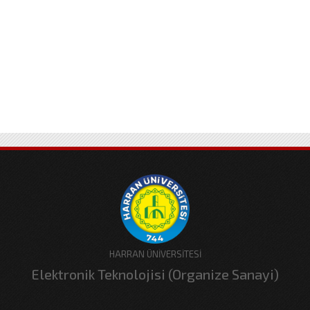
HARRAN ÜNİVERSİTESİ
Elektronik Teknolojisi (Organize Sanayi)