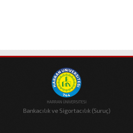
HARRAN ÜNİVERSİTESİ
Bankacılık ve Sigortacılık (Suruç)