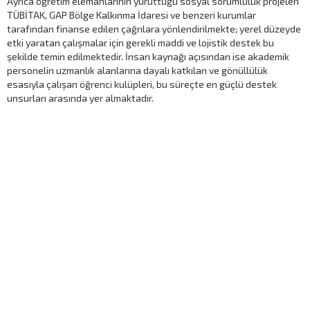
Ayrıca öğretim elemanlarının yürüttüğü sosyal sorumluluk projeleri
TÜBİTAK, GAP Bölge Kalkınma İdaresi ve benzeri kurumlar
tarafından finanse edilen çağrılara yönlendirilmekte; yerel düzeyde
etki yaratan çalışmalar için gerekli maddi ve lojistik destek bu
şekilde temin edilmektedir. İnsan kaynağı açısından ise akademik
personelin uzmanlık alanlarına dayalı katkıları ve gönüllülük
esasıyla çalışan öğrenci kulüpleri, bu süreçte en güçlü destek
unsurları arasında yer almaktadır.