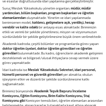
ve esaslar doğrultusunda idari yapılanma gerçekleştirilmiştir.
Suruç Meslek Yüksekokulu yönetim organları;
müdür, müdür
yardımcıları, bölüm başkanları, program başkanları ve öğretim
elemanlarından
oluşmaktadır. Yönetim ve idari yapılanmada
benimsenen model;
katılımcı, gelişmelere açık, yenilikçi, hesap
verebilir ve kalite odaklı
bir anlayışı esas almaktadır. Birimimizin
etkili ve verimli bir şekilde yönetilmesi, misyon ve vizyonumuzun
sürdürülebilir bir şekilde geliştirilmesine büyük önem verilmektedir.
Akademik kadroda; çeşitli bölümler ve programlarda görev yapan
doktor öğretim üyeleri, doktor öğretim görevlileri ve öğretim
görevlileri
bulunmaktadır. Bu kadro, öğrencilerin akademik gelişimini
desteklemek ve bölgesel/ulusal ihtiyaçlara cevap vermek üzere
görev yapmaktadır.
İdari kadroda ise
Meslek Yüksekokulu Sekreteri, idari personel,
hizmetli personel ve güvenlik görevlileri
yer almakta; okulun
işleyişinin etkin ve düzenli bir şekilde sürdürülmesine katkı
sağlamaktadır.
Birimimiz bünyesinde
Akademik Teşvik Başvuru İnceleme
Komisyonu, Eğitim Komisyonu, Birim Kalite Komisyonu, Staj
Komisyonu gibi
Komisyon temsilcileri, öğretim elemanları arasından
belirlenmekte; alınan kararlar tutanaklarla kayıt altına alınarak