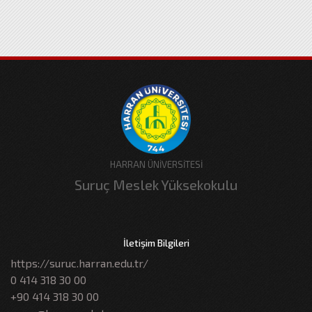
HARRAN ÜNİVERSİTESİ
Suruç Meslek Yüksekokulu
İletişim Bilgileri
https://suruc.harran.edu.tr/
0 414 318 30 00
+90 414 318 30 00