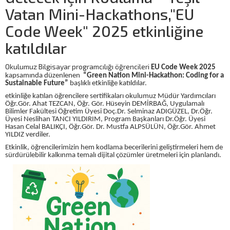
Vatan Mini-Hackathons,"EU
Code Week" 2025 etkinliğine
katıldılar
Okulumuz Bilgisayar programcılığı öğrencileri
EU Code Week 2025
kapsamında düzenlenen
“Green Nation Mini-Hackathon: Coding for a
Sustainable Future”
başlıklı etkinliğe katıldılar.
etkinliğe katılan öğrencilere sertifikaları okulumuz Müdür Yardımcıları
Öğr.Gör. Ahat TEZCAN, Öğr. Gör. Hüseyin DEMİRBAĞ, Uygulamalı
Bilimler Fakültesi Öğretim Üyesi Doç.Dr. Selminaz ADIGÜZEL, Dr.Öğr.
Üyesi Neslihan TANCI YILDIRIM, Program Başkanları Dr.Öğr. Üyesi
Hasan Celal BALIKÇI, Öğr.Gör. Dr. Mustfa ALPSÜLÜN, Öğr.Gör. Ahmet
YILDIZ verdiler.
Etkinlik, öğrencilerimizin hem kodlama becerilerini geliştirmeleri hem de
sürdürülebilir kalkınma temalı dijital çözümler üretmeleri için planlandı.