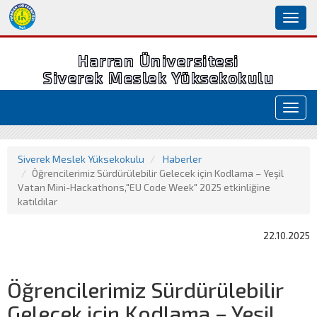
Toggl
naviga
Harran Üniversitesi
Siverek Meslek Yüksekokulu
Toggl
navig
Siverek Meslek Yüksekokulu
Haberler
Öğrencilerimiz Sürdürülebilir Gelecek için Kodlama – Yeşil
Vatan Mini-Hackathons,"EU Code Week" 2025 etkinliğine
katıldılar
22.10.2025
Öğrencilerimiz Sürdürülebilir
Gelecek için Kodlama – Yeşil