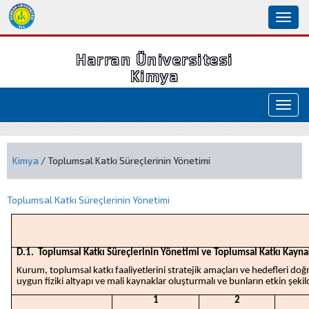
Toggl
naviga
Harran Üniversitesi
Kimya
Toggl
navig
Kimya
/ Toplumsal Katkı Süreçlerinin Yönetimi
Toplumsal Katkı Süreçlerinin Yönetimi
D.1. Toplumsal Katkı Süreçlerinin Yönetimi ve Toplumsal Katkı Kayna
Kurum, toplumsal katkı faaliyetlerini stratejik amaçları ve hedefleri doğ
uygun fiziki altyapı ve mali kaynaklar oluşturmalı ve bunların etkin şekil
1
2