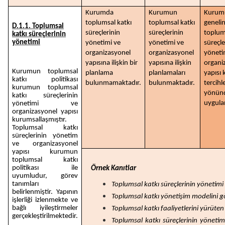
Kurumda
Kurumun
Kurum
toplumsal katkı
toplumsal katkı
geneli
D.1.1. Toplumsal
süreçlerinin
süreçlerinin
toplum
katkı süreçlerinin
yönetimi
yönetimi ve
yönetimi ve
süreçle
organizasyonel
organizasyonel
yöneti
yapısına ilişkin bir
yapısına ilişkin
organi
Kurumun toplumsal
planlama
planlamaları
yapısı
katkı politikası
bulunmamaktadır.
bulunmaktadır.
tercihl
kurumun toplumsal
yönün
katkı süreçlerinin
uygula
yönetimi ve
organizasyonel yapısı
kurumsallaşmıştır.
Toplumsal katkı
süreçlerinin yönetim
ve organizasyonel
yapısı kurumun
toplumsal katkı
politikası ile
Örnek Kanıtlar
uyumludur, görev
tanımları
Toplumsal katkı süreçlerinin yönetimi
belirlenmiştir. Yapının
Toplumsal katkı yönetişim modelini g
işlerliği izlenmekte ve
bağlı iyileştirmeler
Toplumsal katkı faaliyetlerini yürüte
gerçekleştirilmektedir.
Toplumsal katkı süreçlerinin yönetimi 