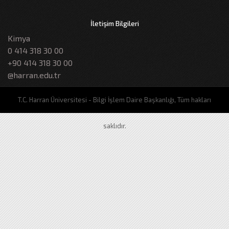
İletişim Bilgileri
Kimya
0 414 318 30 00
+90 414 318 30 00
@harran.edu.tr
T.C. Harran Üniversitesi - Bilgi İşlem Daire Başkanlığı, Tüm hakları
saklıdır.