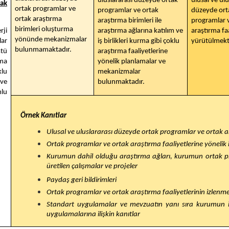
uluslararası düzeyde ortak
ulusal ve ulu
tak
ortak programlar ve
programlar ve ortak
düzeyde ort
ortak araştırma
araştırma birimleri ile
programlar 
birimleri oluşturma
rji
araştırma ağlarına katılım ve
araştırma faa
yönünde mekanizmalar
lar
iş birlikleri kurma gibi çoklu
yürütülmekt
bulunmamaktadır.
stü
araştırma faaliyetlerine
rma
yönelik planlamalar ve
klu
mekanizmalar
 ve
bulunmaktadır.
mlu
Örnek Kanıtlar
Ulusal ve uluslararası düzeyde ortak programlar ve ortak 
Ortak programlar ve ortak araştırma faaliyetlerine yönelik ikil
Kurumun dahil olduğu araştırma ağları, kurumun ortak pr
üretilen çalışmalar ve projeler
Paydaş geri bildirimleri
Ortak programlar ve ortak araştırma faaliyetlerinin izlenmesi
Standart uygulamalar ve mevzuatın yanı sıra kurumun ih
uygulamalarına ilişkin kanıtlar