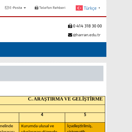
E-Posta
Telefon Rehberi
Türkçe
▼
0 414 318 30 00
@harran.edu.tr
C. ARAŞTIRMA VE GELİŞTİRME
4
5
nelinde
Kurumda ulusal ve
İçselleştirilmiş,