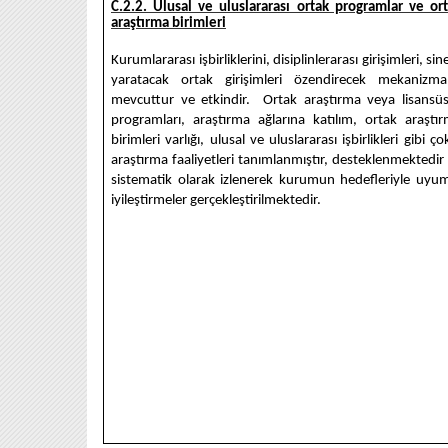
C.2.2. Ulusal ve uluslararası ortak programlar ve or
araştırma birimleri
Kurumlararası işbirliklerini, disiplinlerarası girişimleri, sine
yaratacak ortak girişimleri özendirecek mekanizma
mevcuttur ve etkindir. Ortak araştırma veya lisansü
programları, araştırma ağlarına katılım, ortak araştı
birimleri varlığı, ulusal ve uluslararası işbirlikleri gibi ço
araştırma faaliyetleri tanımlanmıştır, desteklenmektedir
sistematik olarak izlenerek kurumun hedefleriyle uyu
iyileştirmeler gerçekleştirilmektedir.