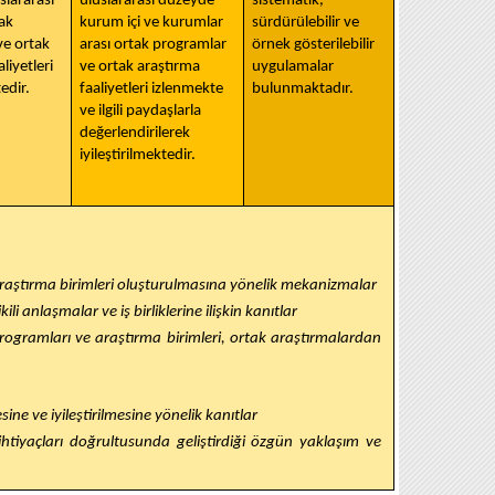
slararası
uluslararası düzeyde
sistematik,
ak
kurum içi ve kurumlar
sürdürülebilir ve
ve ortak
arası ortak programlar
örnek gösterilebilir
liyetleri
ve ortak araştırma
uygulamalar
edir.
faaliyetleri izlenmekte
bulunmaktadır.
ve ilgili paydaşlarla
değerlendirilerek
iyileştirilmektedir.
araştırma birimleri oluşturulmasına yönelik mekanizmalar
i anlaşmalar ve iş birliklerine ilişkin kanıtlar
ogramları ve araştırma birimleri, ortak araştırmalardan
ne ve iyileştirilmesine yönelik kanıtlar
tiyaçları doğrultusunda geliştirdiği özgün yaklaşım ve