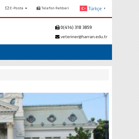
E-Posta
Telefon Rehberi
Türkçe
▼
0(414) 318 3859
veteriner@harran.edu.tr