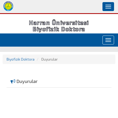
Toggl
naviga
Harran Üniversitesi
Biyofizik Doktora
Toggl
navig
Biyofizik Doktora
Duyurular
Duyurular