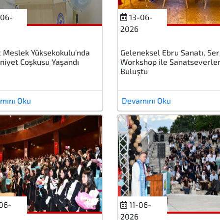
06-
13-06-
2026
 Meslek Yüksekokulu’nda
Geleneksel Ebru Sanatı, Ser
niyet Coşkusu Yaşandı
Workshop ile Sanatseverle
Buluştu
mını Oku
Devamını Oku
06-
11-06-
2026