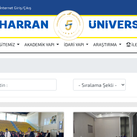
İnternet Giriş/Çıkış
HARRAN
ÜNİVERS
SİTEMİZ
AKADEMİK YAPI
İDARİ YAPI
ARAŞTIRMA
İL