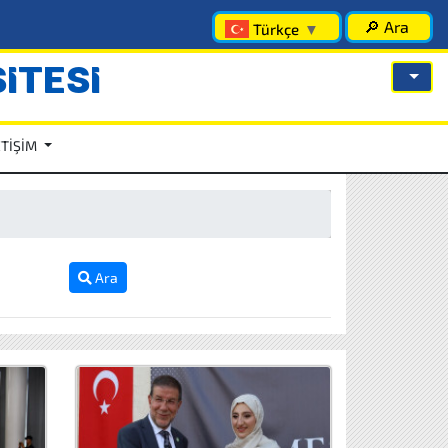
🔎 Ara
Türkçe
▼
İTESİ
ETİŞİM
Ara