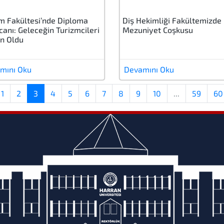
m Fakültesi’nde Diploma
Diş Hekimliği Fakültemizde
anı: Geleceğin Turizmcileri
Mezuniyet Coşkusu
n Oldu
mını Oku
Devamını Oku
1
2
3
4
5
6
7
8
9
10
...
59
60