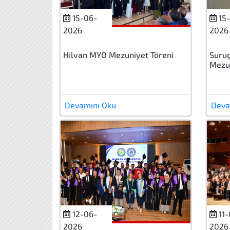
15-06-
15-
2026
2026
Hilvan MYO Mezuniyet Töreni
Suruç
Mezu
Devamını Oku
Deva
12-06-
11-
2026
2026