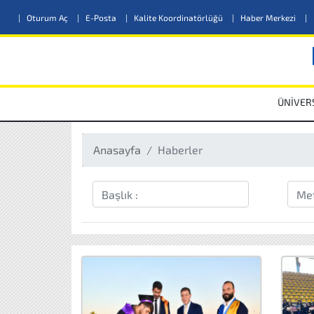
|
Oturum Aç
|
E-Posta
|
Kalite Koordinatörlüğü
|
Haber Merkezi
|
ÜNİVER
Anasayfa
Haberler