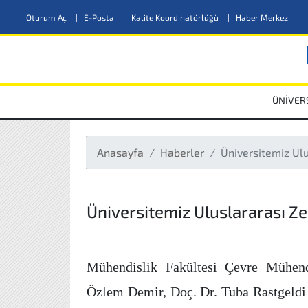
|
Oturum Aç
|
E-Posta
|
Kalite Koordinatörlüğü
|
Haber Merkezi
|
ÜNİVER
Anasayfa
Haberler
Üniversitemiz Ulu
Üniversitemiz Uluslararası Ze
Mühendislik Fakültesi Çevre Mühend
Özlem Demir, Doç. Dr. Tuba Rastgeldi