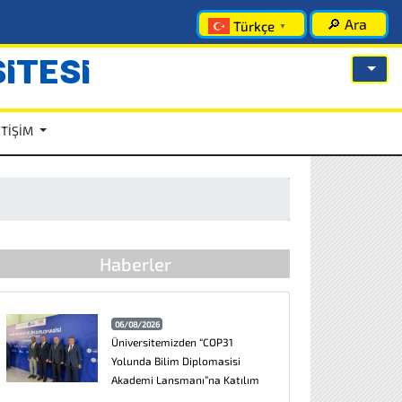
🔎 Ara
Türkçe
▼
İTESİ
ETİŞİM
Haberler
06/08/2026
Üniversitemizden “COP31
Yolunda Bilim Diplomasisi
Akademi Lansmanı”na Katılım