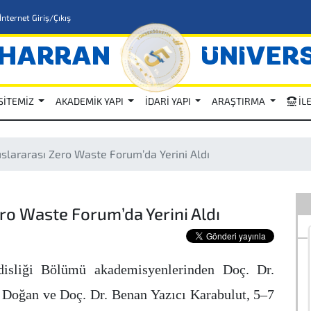
İnternet Giriş/Çıkış
HARRAN
ÜNİVERS
SİTEMİZ
AKADEMİK YAPI
İDARİ YAPI
ARAŞTIRMA
İL
slararası Zero Waste Forum’da Yerini Aldı
ro Waste Forum’da Yerini Aldı
isliği Bölümü akademisyenlerinden Doç. Dr.
 Doğan ve Doç. Dr. Benan Yazıcı Karabulut, 5–7