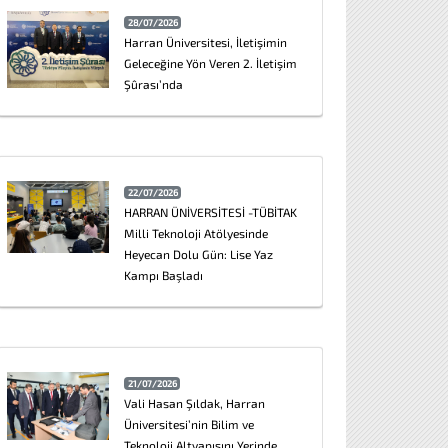
28/07/2026
Harran Üniversitesi, İletişimin
Geleceğine Yön Veren 2. İletişim
Şûrası’nda
22/07/2026
HARRAN ÜNİVERSİTESİ -TÜBİTAK
Milli Teknoloji Atölyesinde
Heyecan Dolu Gün: Lise Yaz
Kampı Başladı
21/07/2026
Vali Hasan Şıldak, Harran
Üniversitesi’nin Bilim ve
Teknoloji Altyapısını Yerinde