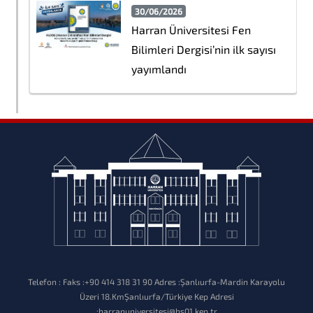
30/06/2026
Harran Üniversitesi Fen
Bilimleri Dergisi’nin ilk sayısı
yayımlandı
Telefon : Faks :+90 414 318 31 90 Adres :Şanlıurfa-Mardin Karayolu
Üzeri 18.KmŞanlıurfa/Türkiye Kep Adresi
:harranuniversitesi@hs01.kep.tr