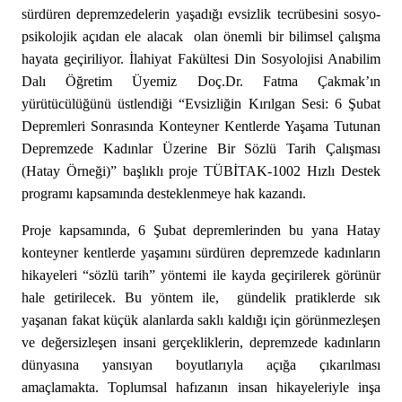
sürdüren depremzedelerin yaşadığı evsizlik tecrübesini sosyo-
psikolojik açıdan ele alacak olan
ö
nemli bir bilimsel
ç
alışma
hayata ge
ç
iriliyor. İlahiyat Fakültesi Din Sosyolojisi Anabilim
Dalı Öğretim
Ü
yemiz Do
ç
.Dr. Fatma Çakmak’ın
yürütücülüğünü üstlendiği
“
Evsizliğ
in K
ırı
lgan Sesi: 6
Şubat
Depremleri Sonrasında Konteyner Kentlerde Yaşama Tutunan
Depremzede Kadınlar
Ü
zerine Bir S
ö
zlü Tarih Çalışması
(Hatay Örneği)” başlıklı proje T
Ü
BİTAK-1002 Hızlı Destek
programı kapsamında desteklenmeye hak kazandı.
Proje kapsamında, 6 Şubat depremlerinden bu yana Hatay
konteyner kentlerde yaşamını sürdüren depremzede kadınların
hikayeleri
“
s
ö
zlü tarih” y
ö
ntemi ile kayda ge
ç
irilerek g
ö
rünür
hale getirilecek. Bu y
ö
ntem ile, gündelik pratiklerde sık
yaşanan fakat küçük alanlarda saklı kaldığı i
ç
in g
ö
rünmezleşen
ve değersizleşen insani ger
ç
ekliklerin, depremzede kadınları
n
d
ünyasına yansıyan boyutlarıyla açığa çıkarılması
ama
ç
lamakta. Toplumsal hafızanın insan hikayeleriyle inşa