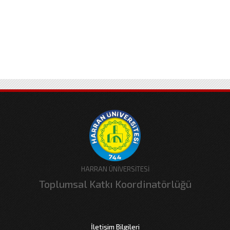
HARRAN ÜNİVERSİTESİ
Toplumsal Katkı Koordinatörlüğü
İletişim Bilgileri