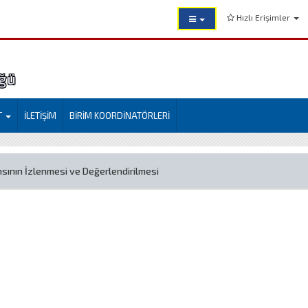
Hızlı Erişimler
ğü
T
İLETİŞİM
BİRİM KOORDİNATÖRLERİ
sının İzlenmesi ve Değerlendirilmesi