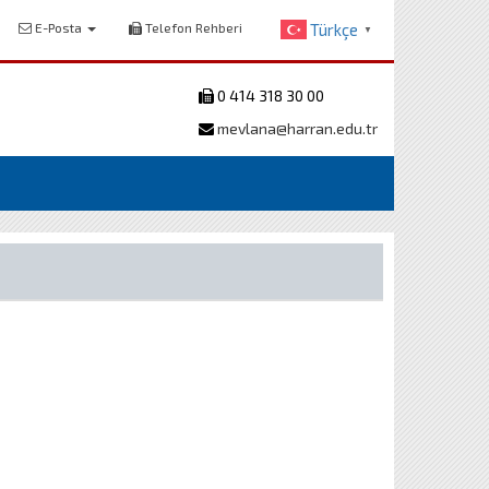
E-Posta
Telefon Rehberi
Türkçe
▼
0 414 318 30 00
mevlana@harran.edu.tr